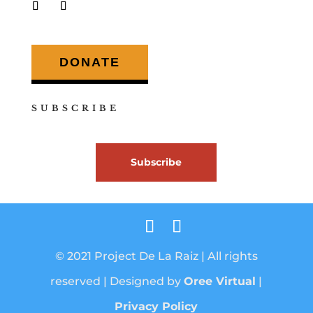
DONATE
SUBSCRIBE
Subscribe
© 2021 Project De La Raiz | All rights
reserved | Designed by
Oree Virtual
|
Privacy Policy