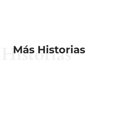
Historias
Más Historias